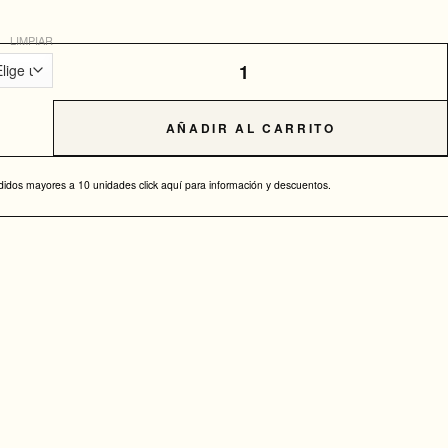
LIMPIAR
Cantidad de CAMISETA 18 AÑOS CAIN PRESS
AÑADIR AL CARRITO
didos mayores a 10 unidades click aquí para información y descuentos.