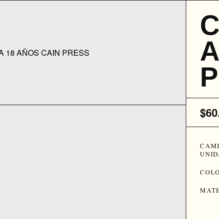
C
A
P
$
60
CAMI
UNID
COLO
MATE