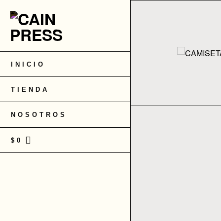
Saltar
al
contenido
INICIO
TIENDA
NOSOTROS
$
0